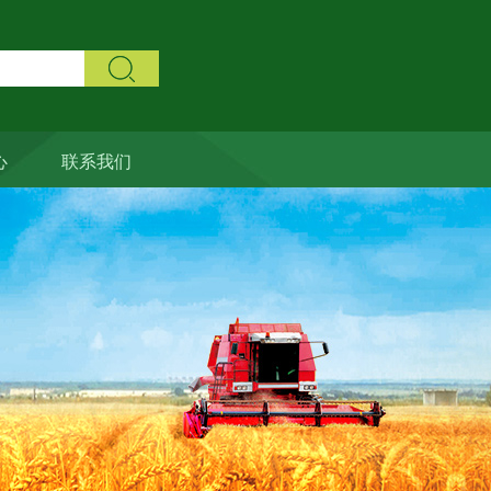
心
联系我们