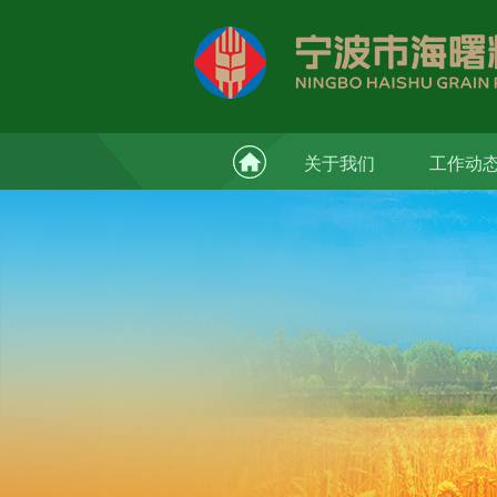
关于我们
工作动