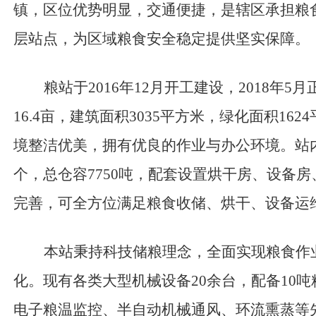
镇，区位优势明显，交通便捷，是辖区承担粮
层站点，为区域粮食安全稳定提供坚实保障。
粮站于
2016年12月开工建设，2018年
16.4亩，建筑面积3035平方米，绿化面积16
境整洁优美，拥有优良的作业与办公环境。站
个，总仓容7750吨，配套设置烘干房、设备
完善，可全方位满足粮食收储、烘干、设备运
本站秉持科技储粮理念，全面实现粮食作
化。现有各类大型机械设备
20余台，配备10
电子粮温监控、半自动机械通风、环流熏蒸等