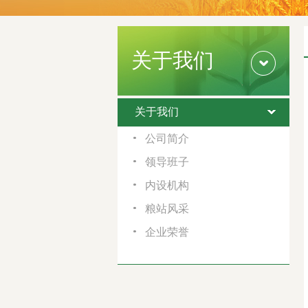
关于我们
关于我们
公司简介
领导班子
内设机构
粮站风采
企业荣誉