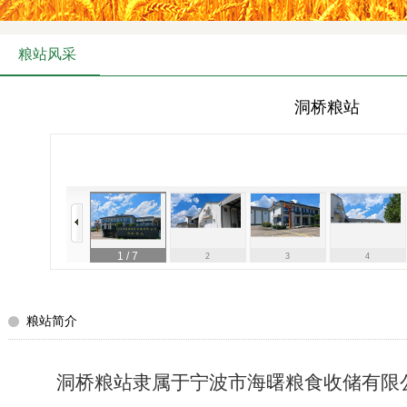
粮站风采
洞桥粮站
1
/ 7
2
3
4
粮站简介
洞桥粮站隶属于宁波市海曙粮食收储有限