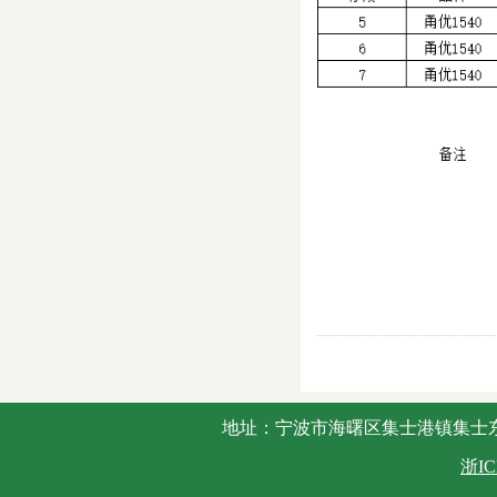
地址：宁波市海曙区集士港镇集士东路2号 
浙IC