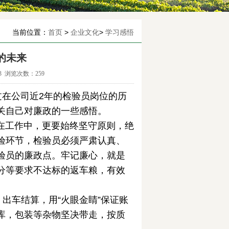
当前位置：
首页
>
企业文化
>
学习感悟
的未来
13 浏览次数：
259
过在公司近2年的检验员岗位的历
关自己对廉政的一些感悟。
工作中，更要始终坚守原则，绝
验环节，检验员必须严肃认真、
验员的廉政点。牢记廉心，就是
分等要求不达标的返车粮，有效
车结算，用“火眼金睛”保证账
库，包装等杂物坚决带走，按质