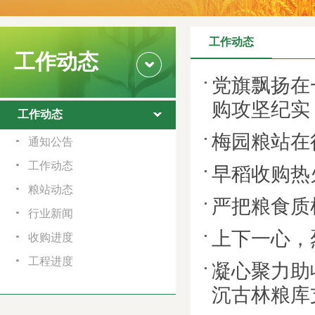
工作动态
工作动态
党旗飘扬在
购攻坚纪实
工作动态
梅园粮站在
通知公告
工作动态
早稻收购热
粮站动态
严把粮食质
行业新闻
上下一心，
收购进度
工程进度
凝心聚力助
沉古林粮库