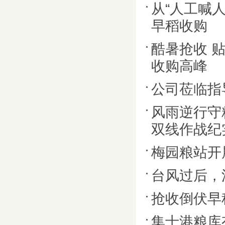
从“人工喊人
早稻收购
酷暑抢收 
收购高峰
公司莅临指
风雨逆行守
双线作战纪
梅园粮站开
台风过后，
抢收倒伏早
集士港粮库